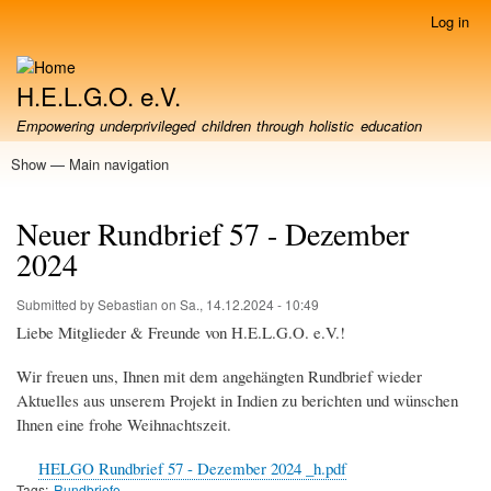
Skip
Log in
User
to
account
main
menu
content
H.E.L.G.O. e.V.
Empowering underprivileged children through holistic education
Show — Main navigation
Main
navigation
About us
Our Project in Howrah
Partners & Cooperations
Support / Donate
Volunteering
Film Gallery
Photo Gallery
Contact
Neuer Rundbrief 57 - Dezember
2024
Submitted by
Sebastian
on
Sa., 14.12.2024 - 10:49
Liebe Mitglieder & Freunde von H.E.L.G.O. e.V.!
Wir freuen uns, Ihnen mit dem angehängten Rundbrief wieder
Aktuelles aus unserem Projekt in Indien zu berichten und wünschen
Ihnen eine frohe Weihnachtszeit.
File
HELGO Rundbrief 57 - Dezember 2024 _h.pdf
Tags
Rundbriefe