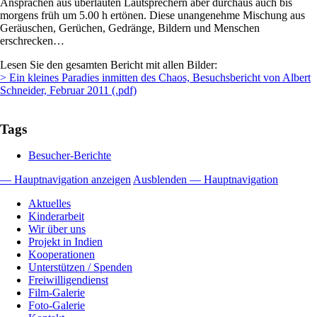
Ansprachen aus überlauten Lautsprechern aber durchaus auch bis
morgens früh um 5.00 h ertönen. Diese unangenehme Mischung aus
Geräuschen, Gerüchen, Gedränge, Bildern und Menschen
erschrecken…
Lesen Sie den gesamten Bericht mit allen Bilder:
> Ein kleines Paradies inmitten des Chaos, Besuchsbericht von Albert
Schneider, Februar 2011 (.pdf)
Tags
Besucher-Berichte
— Hauptnavigation anzeigen
Ausblenden — Hauptnavigation
Hauptnavigation
Aktuelles
Kinderarbeit
Wir über uns
Projekt in Indien
Kooperationen
Unterstützen / Spenden
Freiwilligendienst
Film-Galerie
Foto-Galerie