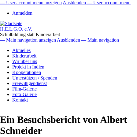
Direkt
— User account menu anzeigen
Ausblenden — User account menu
zum
User
Anmelden
Inhalt
account
menu
H.E.L.G.O. e.V.
Schulbildung statt Kinderarbeit
— Main navigation anzeigen
Ausblenden — Main navigation
Main
Aktuelles
navigation
Kinderarbeit
Wir über uns
Projekt in Indien
Kooperationen
Unterstützen / Spenden
Freiwilligendienst
Film-Galerie
Foto-Galerie
Kontakt
Ein Besuchsbericht von Albert
Schneider