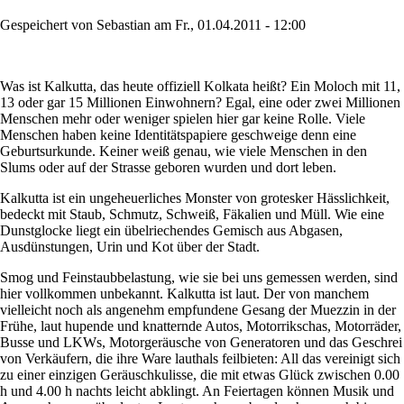
Gespeichert von
Sebastian
am
Fr., 01.04.2011 - 12:00
Was ist Kalkutta, das heute offiziell Kolkata heißt? Ein Moloch mit 11,
13 oder gar 15 Millionen Einwohnern? Egal, eine oder zwei Millionen
Menschen mehr oder weniger spielen hier gar keine Rolle. Viele
Menschen haben keine Identitätspapiere geschweige denn eine
Geburtsurkunde. Keiner weiß genau, wie viele Menschen in den
Slums oder auf der Strasse geboren wurden und dort leben.
Kalkutta ist ein ungeheuerliches Monster von grotesker Hässlichkeit,
bedeckt mit Staub, Schmutz, Schweiß, Fäkalien und Müll. Wie eine
Dunstglocke liegt ein übelriechendes Gemisch aus Abgasen,
Ausdünstungen, Urin und Kot über der Stadt.
Smog und Feinstaubbelastung, wie sie bei uns gemessen werden, sind
hier vollkommen unbekannt. Kalkutta ist laut. Der von manchem
vielleicht noch als angenehm empfundene Gesang der Muezzin in der
Frühe, laut hupende und knatternde Autos, Motorrikschas, Motorräder,
Busse und LKWs, Motorgeräusche von Generatoren und das Geschrei
von Verkäufern, die ihre Ware lauthals feilbieten: All das vereinigt sich
zu einer einzigen Geräuschkulisse, die mit etwas Glück zwischen 0.00
h und 4.00 h nachts leicht abklingt. An Feiertagen können Musik und